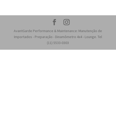
AvantGarde Performance & Maintenance: Manutenção de
Importados - Preparação - Dinamômetro 4x4 - Lounge. Tel
(11) 5533-0303