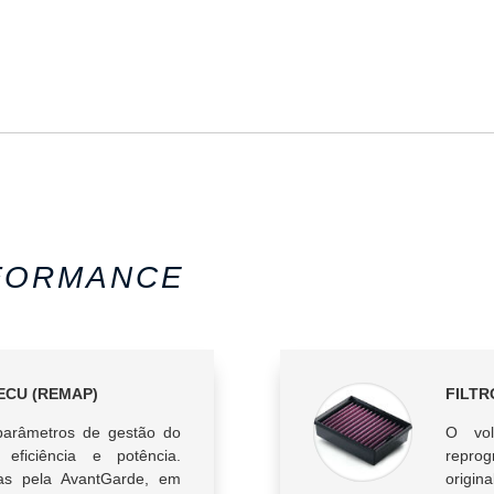
FORMANCE
CU (REMAP)
FILTR
 parâmetros de gestão do
O vo
 eficiência e potência.
reprog
das pela AvantGarde, em
origin