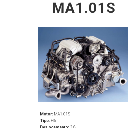
MA1.01S
Motor:
MA1.01S
Tipo:
H6
Deslocamento:
3.8L