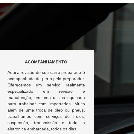
ACOMPANHAMENTO
Aqui a revisão do seu carro preparado é
acompanhada de perto pelo preparador.
Oferecemos um serviço realmente
especializado em revisão e
manutenção, em uma oficina equipada
para trabalhar com importados. Muito
além de uma troca de óleo ou pneus,
trabalhamos com serviços de freios,
suspensão, transmissão e toda a
eletrônica embarcada, todos os dias.