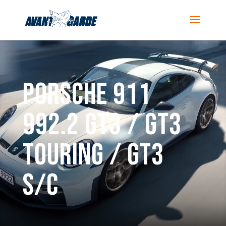
PORSCHE 911
992.2 GT3 / GT3
TOURING / GT3
S/C