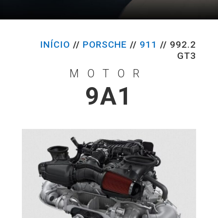
INÍCIO
//
PORSCHE
//
911
//
992.2
GT3
MOTOR
9A1