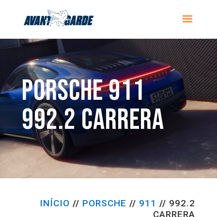
PORSCHE 911
992.2 CARRERA
INÍCIO
//
PORSCHE
//
911
//
992.2
CARRERA