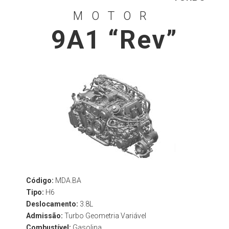
MOTOR
9A1 “Rev”
Código:
MDA.BA
Tipo:
H6
Deslocamento:
3.8L
Admissão:
Turbo Geometria Variável
Combustível:
Gasolina