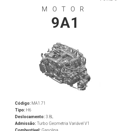
MOTOR
9A1
Código:
MA1.71
Tipo:
H6
Deslocamento:
3.8L
Admissão:
Turbo Geometria Variável V1
Combustível:
Gasolina